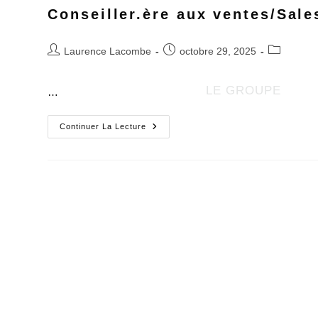
Aller
Conseiller.ère aux ventes/Sale
au
contenu
Post
Post
Post
Laurence Lacombe
octobre 29, 2025
author:
published:
category:
LE GROUPE
…
Conseiller.ère
Continuer La Lecture
Aux
Ventes/Sales
Consultant